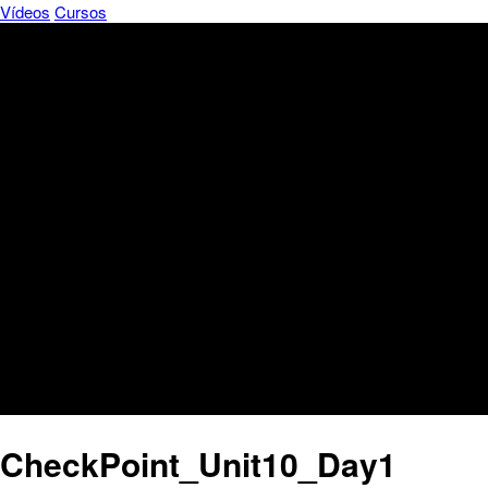
Vídeos
Cursos
CheckPoint_Unit10_Day1